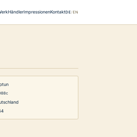
Werk
Händler
Impressionen
Kontakt
DE
/
EN
ptun
088c
utschland
44