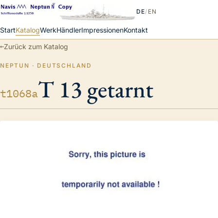
DE
/
EN
Start
Katalog
Werk
Händler
Impressionen
Kontakt
←
Zurück zum Katalog
NEPTUN · DEUTSCHLAND
T 13 getarnt
t1068a