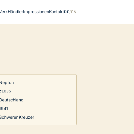
Werk
Händler
Impressionen
Kontakt
DE
/
EN
Neptun
t1035
Deutschland
1941
Schwerer Kreuzer