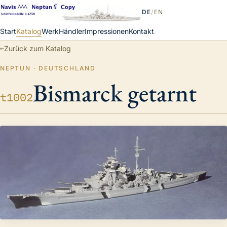
DE
/
EN
Start
Katalog
Werk
Händler
Impressionen
Kontakt
←
Zurück zum Katalog
NEPTUN · DEUTSCHLAND
Bismarck getarnt
t1002