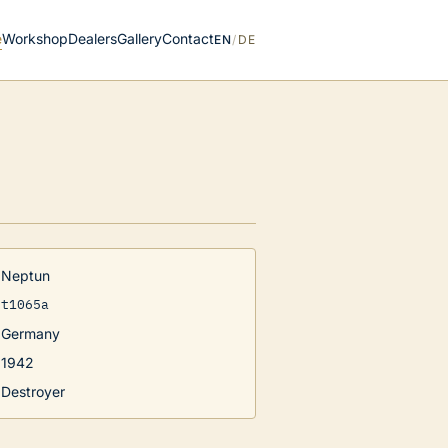
e
Workshop
Dealers
Gallery
Contact
EN
/
DE
Neptun
t1065a
Germany
1942
Destroyer