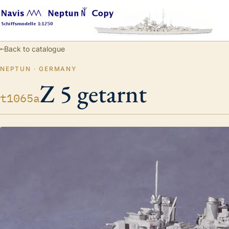
←
Back to catalogue
NEPTUN · GERMANY
Z 5 getarnt
t1065a